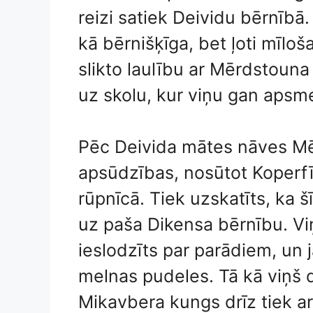
reizi satiek Deividu bērnībā.
kā bērnišķīga, bet ļoti mīloš
slikto laulību ar Mērdstouna
uz skolu, kur viņu gan apsme
Pēc Deivida mātes nāves Mēr
apsūdzības, nosūtot Koperf
rūpnīcā. Tiek uzskatīts, ka š
uz paša Dikensa bērnību. Viņ
ieslodzīts par parādiem, un 
melnas pudeles. Tā kā viņš 
Mikavbera kungs drīz tiek ar