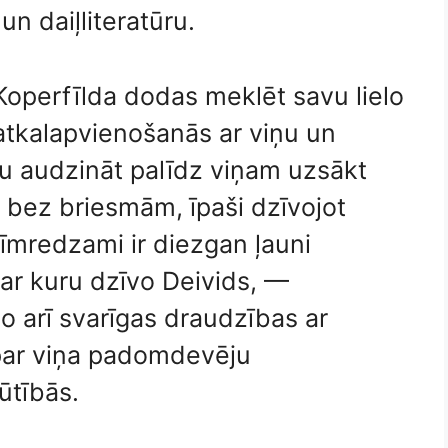
un daiļliteratūru.
, Koperfīlda dodas meklēt savu lielo
 atkalapvienošanās ar viņu un
u audzināt palīdz viņam uzsākt
 bez briesmām, īpaši dzīvojot
īmredzami ir diezgan ļauni
 ar kuru dzīvo Deivids, —
do arī svarīgas draudzības ar
 par viņa padomdevēju
ūtībās.