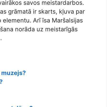
 vairākos savos meistardarbos.
kas grāmatā ir skarts, kļuva par
elementu. Arī īsa Maršalsijas
šana norāda uz meistarīgās
.
a muzejs?
?