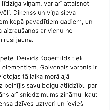
 līdzīga viņam, var arī attaisnot
vēli. Dikenss un viņa sieva
ziem kopā pavadītiem gadiem, un
ja aizraušanos ar vienu no
irusi jauna.
pētei Deivids Koperfīlds tiek
 elementiem. Galvenais varonis ir
ietojas tā laika morālajā
z pelnījis savu beigu atlīdzību par
ns arī sniedz mums zināmu, kaut
ensa dzīves uztveri un ievieš