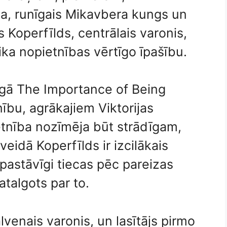
da, runīgais Mikavbera kungs un
s Koperfīlds, centrālais varonis,
ika nopietnības vērtīgo īpašību.
ugā The Importance of Being
nību, agrākajiem Viktorijas
etnība nozīmēja būt strādīgam,
idā Koperfīlds ir izcilākais
š pastāvīgi tiecas pēc pareizas
atalgots par to.
lvenais varonis, un lasītājs pirmo