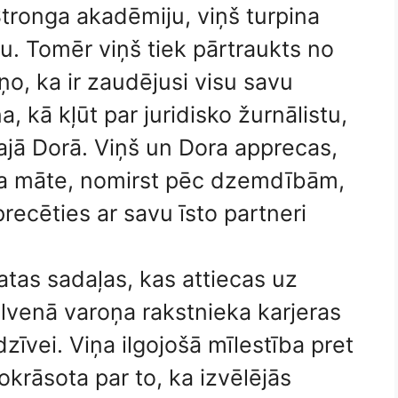
Stronga akadēmiju, viņš turpina
oru. Tomēr viņš tiek pārtraukts no
ņo, ka ir zaudējusi visu savu
, kā kļūt par juridisko žurnālistu,
gajā Dorā. Viņš un Dora apprecas,
lda māte, nomirst pēc dzemdībām,
recēties ar savu īsto partneri
atas sadaļas, kas attiecas uz
venā varoņa rakstnieka karjeras
zīvei. Viņa ilgojošā mīlestība pret
okrāsota par to, ka izvēlējās