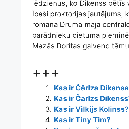
jēdzienus, ko Dikenss pētīs
Īpaši proktorijas jautājums, 
romāna Drūmā māja centrālo 
parādnieku cietuma pieminē
Mazās Doritas galveno tēmu
+++
Kas ir Čārlza Dikens
Kas ir Čārlzs Dikenss
Kas ir Vilkijs Kolinss?
Kas ir Tiny Tim?