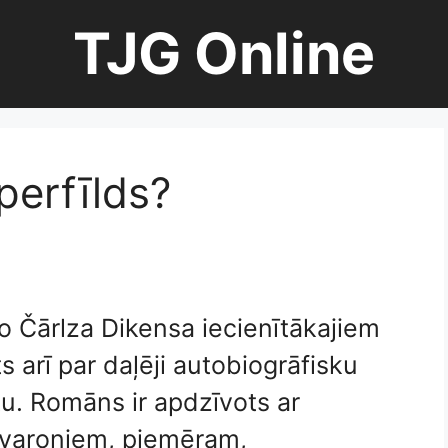
TJG Online
perfīlds?
no Čārlza Dikensa iecienītākajiem
s arī par daļēji autobiogrāfisku
u. Romāns ir apdzīvots ar
varoņiem, piemēram,