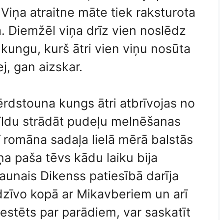
 Viņa atraitne māte tiek raksturota
a. Diemžēl viņa drīz vien noslēdz
 kungu, kurš ātri vien viņu nosūta
j, gan aizskar.
dstouna kungs ātri atbrīvojas no
īldu strādāt pudeļu melnēšanas
ī romāna sadaļa lielā mērā balstās
a paša tēvs kādu laiku bija
jaunais Dikenss patiesībā darīja
dzīvo kopā ar Mikavberiem un arī
estēts par parādiem, var saskatīt