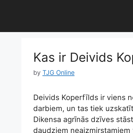
Skip
to
content
Kas ir Deivids Ko
by
TJG Online
Deivids Koperfīlds ir viens 
darbiem, un tas tiek uzskatīt
Dikensa agrīnās dzīves stāst
daudziem neaizmirstamiem 