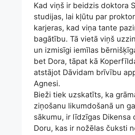
Kad viņš ir beidzis doktora 
studijas, lai kļūtu par prokt
karjeras, kad viņa tante pazi
bagātību. Tā vietā viņš uzzina
un izmisīgi iemīlas bērnišķī
bet Dora, tāpat kā Koperfī
atstājot Dāvidam brīvību app
Agnesi.
Bieži tiek uzskatīts, ka grām
ziņošanu likumdošanā un gal
sākumu, ir līdzīgas Dikensa d
Doru, kas ir nožēlas čuksti n