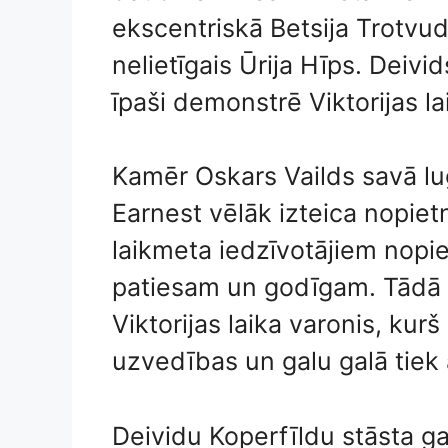
ekscentriskā Betsija Trotvu
nelietīgais Ūrija Hīps. Deivid
īpaši demonstrē Viktorijas la
Kamēr Oskars Vailds savā l
Earnest vēlāk izteica nopiet
laikmeta iedzīvotājiem nopi
patiesam un godīgam. Tādā ve
Viktorijas laika varonis, kur
uzvedības un galu galā tiek 
Deividu Koperfīldu stāsta ga