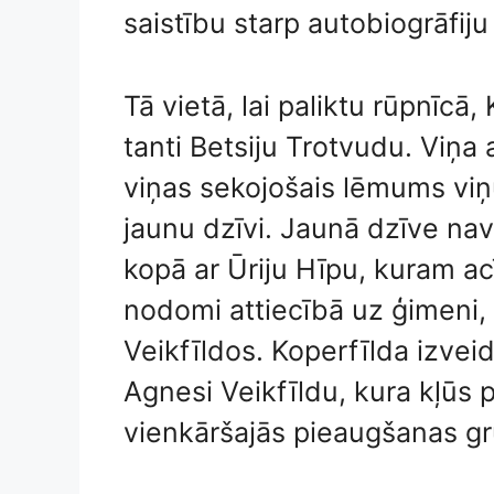
saistību starp autobiogrāfiju 
Tā vietā, lai paliktu rūpnīcā
tanti Betsiju Trotvudu. Viņa
viņas sekojošais lēmums viņ
jaunu dzīvi. Jaunā dzīve nav
kopā ar Ūriju Hīpu, kuram ac
nodomi attiecībā uz ģimeni,
Veikfīldos. Koperfīlda izvei
Agnesi Veikfīldu, kura kļūs
vienkāršajās pieaugšanas gr