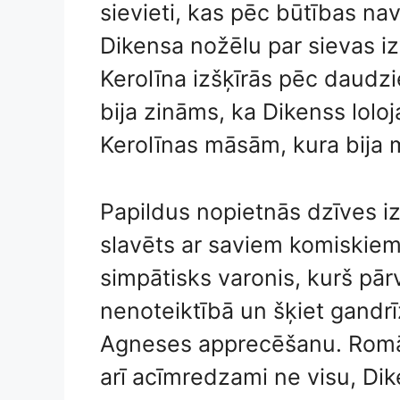
sievieti, kas pēc būtības nav
Dikensa nožēlu par sievas iz
Kerolīna izšķīrās pēc daud
bija zināms, ka Dikenss lolo
Kerolīnas māsām, kura bija m
Papildus nopietnās dzīves iz
slavēts ar saviem komiskiem
simpātisks varonis, kurš pārv
nenoteiktībā un šķiet gandrī
Agneses apprecēšanu. Romā
arī acīmredzami ne visu, Dik