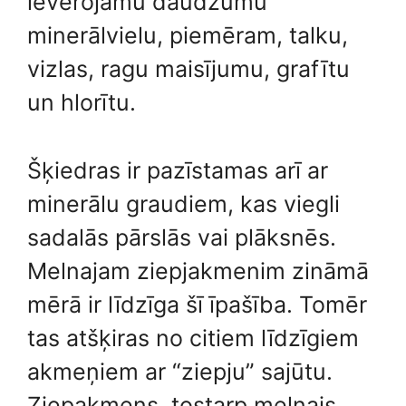
ievērojamu daudzumu
minerālvielu, piemēram, talku,
vizlas, ragu maisījumu, grafītu
un hlorītu.
Šķiedras ir pazīstamas arī ar
minerālu graudiem, kas viegli
sadalās pārslās vai plāksnēs.
Melnajam ziepjakmenim zināmā
mērā ir līdzīga šī īpašība. Tomēr
tas atšķiras no citiem līdzīgiem
akmeņiem ar “ziepju” sajūtu.
Ziepakmens, tostarp melnais