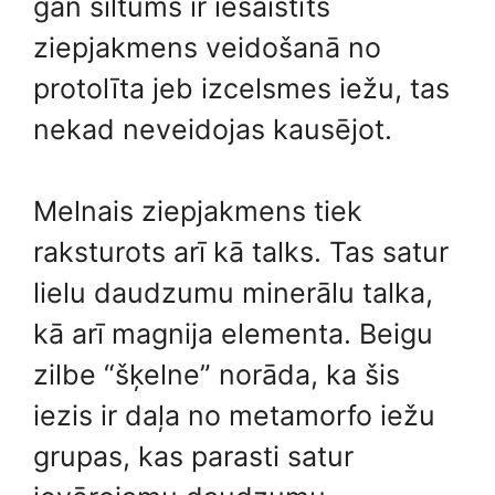
gan siltums ir iesaistīts
ziepjakmens veidošanā no
protolīta jeb izcelsmes iežu, tas
nekad neveidojas kausējot.
Melnais ziepjakmens tiek
raksturots arī kā talks. Tas satur
lielu daudzumu minerālu talka,
kā arī magnija elementa. Beigu
zilbe “šķelne” norāda, ka šis
iezis ir daļa no metamorfo iežu
grupas, kas parasti satur