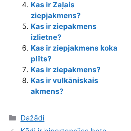
Kas ir Zaļais
ziepjakmens?
Kas ir ziepakmens
izlietne?
Kas ir ziepjakmens koka
plīts?
Kas ir ziepakmens?
Kas ir vulkāniskais
akmens?
Categories
Dažādi
Kādi ir hipertensijas beta