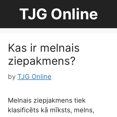
Skip
TJG Online
to
content
Kas ir melnais
ziepakmens?
by
TJG Online
Melnais ziepjakmens tiek
klasificēts kā mīksts, melns,