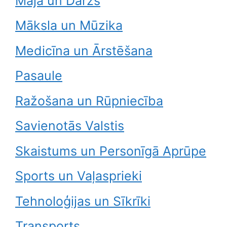
Māja un Dārzs
Māksla un Mūzika
Medicīna un Ārstēšana
Pasaule
Ražošana un Rūpniecība
Savienotās Valstis
Skaistums un Personīgā Aprūpe
Sports un Vaļasprieki
Tehnoloģijas un Sīkrīki
Transports