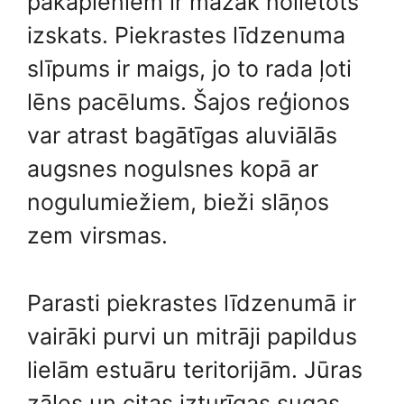
pakāpieniem ir mazāk nolietots
izskats. Piekrastes līdzenuma
slīpums ir maigs, jo to rada ļoti
lēns pacēlums. Šajos reģionos
var atrast bagātīgas aluviālās
augsnes nogulsnes kopā ar
nogulumiežiem, bieži slāņos
zem virsmas.
Parasti piekrastes līdzenumā ir
vairāki purvi un mitrāji papildus
lielām estuāru teritorijām. Jūras
zāles un citas izturīgas sugas