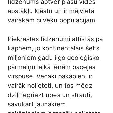
līdzenums aptver plašu vides
apstākļu klāstu un ir mājvieta
vairākām cilvēku populācijām.
Piekrastes līdzenumi attīstās pa
kāpnēm, jo ​​kontinentālais šelfs
miljoniem gadu ilgo ģeoloģisko
pārmaiņu laikā lēnām paceļas
virspusē. Vecāki pakāpieni ir
vairāk nolietoti, un tos mēdz
dziļi iegriezt upes un strauti,
savukārt jaunākiem