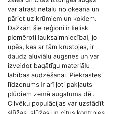
var atrast netālu no okeāna un
pāriet uz krūmiem un kokiem.
Dažkārt šie reģioni ir lieliski
piemēroti lauksaimniecībai, jo
upēs, kas ar tām krustojas, ir
daudz aluviālu augsnes un var
izveidot bagātīgu materiālu
labības audzēšanai. Piekrastes
līdzenums ir arī ļoti pakļauts
plūdiem zemā augstuma dēļ.
Cilvēku populācijas var uzstādīt
slūžas, slūžas un citus kontroles