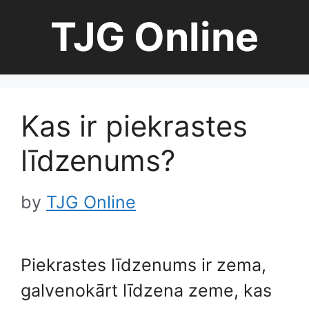
Skip
TJG Online
to
content
Kas ir piekrastes
līdzenums?
by
TJG Online
Piekrastes līdzenums ir zema,
galvenokārt līdzena zeme, kas