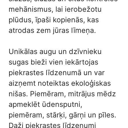
mehānismus, lai ierobežotu
plūdus, īpaši kopienās, kas
atrodas zem jūras līmeņa.
Unikālas augu un dzīvnieku
sugas bieži vien iekārtojas
piekrastes līdzenumā un var
aizņemt noteiktas ekoloģiskas
nišas. Piemēram, mitrājus mēdz
apmeklēt ūdensputni,
piemēram, stārķi, gārņi un pīles.
Daži piekrastes līdzenumi