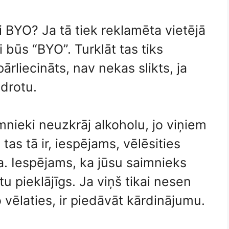
ai BYO? Ja tā tiek reklamēta vietējā
i būs “BYO”. Turklāt tas tiks
ārliecināts, nav nekas slikts, ja
idrotu.
mnieki neuzkrāj alkoholu, jo viņiem
tas tā ir, iespējams, vēlēsities
na. Iespējams, ka jūsu saimnieks
tu pieklājīgs. Ja viņš tikai nesen
 vēlaties, ir piedāvāt kārdinājumu.