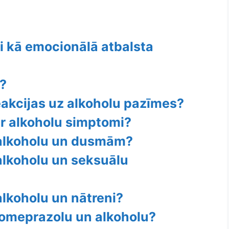
ni kā emocionālā atbalsta
e?
eakcijas uz alkoholu pazīmes?
ar alkoholu simptomi?
 alkoholu un dusmām?
 alkoholu un seksuālu
alkoholu un nātreni?
t omeprazolu un alkoholu?