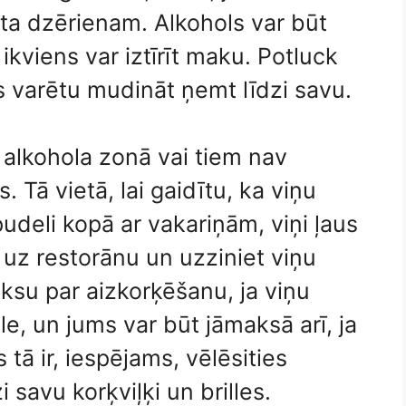
a dzērienam. Alkohols var būt
 ikviens var iztīrīt maku. Potluck
jūs varētu mudināt ņemt līdzi savu.
i alkohola zonā vai tiem nav
. Tā vietā, lai gaidītu, ka viņu
pudeli kopā ar vakariņām, viņi ļaus
uz restorānu un uzziniet viņu
ksu par aizkorķēšanu, ja viņu
le, un jums var būt jāmaksā arī, ja
s tā ir, iespējams, vēlēsities
 savu korķviļķi un brilles.