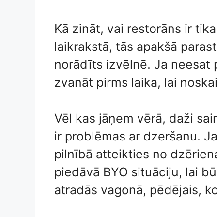
Kā zināt, vai restorāns ir tik
laikrakstā, tās apakšā parast
norādīts izvēlnē. Ja neesat p
zvanāt pirms laika, lai noska
Vēl kas jāņem vērā, daži sai
ir problēmas ar dzeršanu. Ja 
pilnībā atteikties no dzērie
piedāvā BYO situāciju, lai bū
atradās vagonā, pēdējais, ko