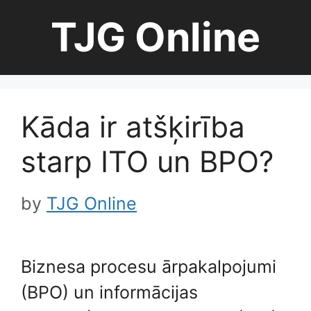
Skip
TJG Online
to
content
Kāda ir atšķirība
starp ITO un BPO?
by
TJG Online
Biznesa procesu ārpakalpojumi
(BPO) un informācijas