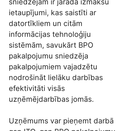
sniedzējam ir jārada izmaksu
ietaupījumi, kas saistīti ar
datortīkliem un citām
informācijas tehnoloģiju
sistēmām, savukārt BPO
pakalpojumu sniedzēja
pakalpojumiem vajadzētu
nodrošināt lielāku darbības
efektivitāti visās
uzņēmējdarbības jomās.
Uzņēmums var pieņemt darbā