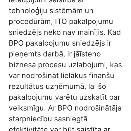
tehnoloģiju sistēmām un
procedūrām, ITO pakalpojumu
sniedzējs neko nav mainījis. Kad
BPO pakalpojumu sniedzējs ir
pieņemts darbā, ir jāīsteno
biznesa procesu uzlabojumi, kas
var nodrošināt lielākus finanšu
rezultātus uzņēmumā, lai šo
pakalpojumu varētu uzskatīt par
veiksmīgu. Ar BPO nodrošinātāja
starpniecību sasniegtā
efektivitāte var būt saistīta ar