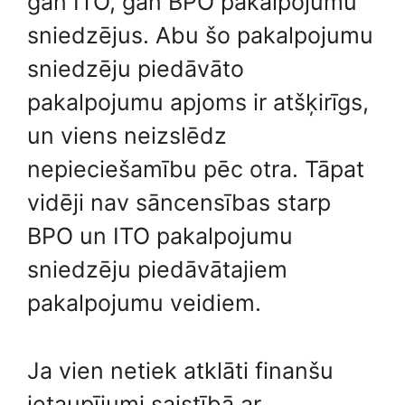
gan ITO, gan BPO pakalpojumu
sniedzējus. Abu šo pakalpojumu
sniedzēju piedāvāto
pakalpojumu apjoms ir atšķirīgs,
un viens neizslēdz
nepieciešamību pēc otra. Tāpat
vidēji nav sāncensības starp
BPO un ITO pakalpojumu
sniedzēju piedāvātajiem
pakalpojumu veidiem.
Ja vien netiek atklāti finanšu
ietaupījumi saistībā ar