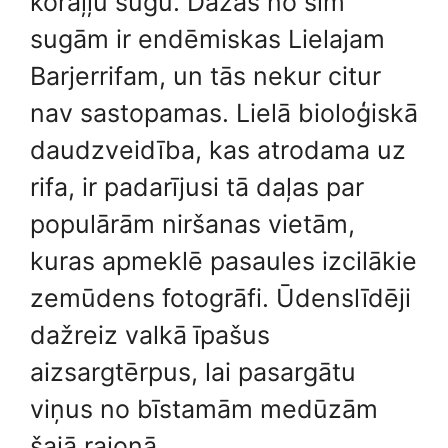
koraļļu sugu. Dažas no šīm
sugām ir endēmiskas Lielajam
Barjerrifam, un tās nekur citur
nav sastopamas. Lielā bioloģiskā
daudzveidība, kas atrodama uz
rifa, ir padarījusi tā daļas par
populārām niršanas vietām,
kuras apmeklē pasaules izcilākie
zemūdens fotogrāfi. Ūdenslīdēji
dažreiz valkā īpašus
aizsargtērpus, lai pasargātu
viņus no bīstamām medūzām
šajā rajonā.