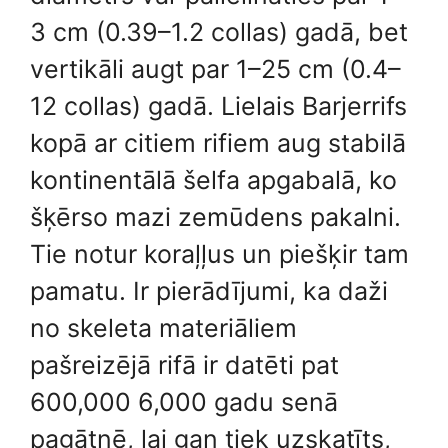
3 cm (0.39–1.2 collas) gadā, bet
vertikāli augt par 1–25 cm (0.4–
12 collas) gadā. Lielais Barjerrifs
kopā ar citiem rifiem aug stabilā
kontinentālā šelfa apgabalā, ko
šķērso mazi zemūdens pakalni.
Tie notur koraļļus un piešķir tam
pamatu. Ir pierādījumi, ka daži
no skeleta materiāliem
pašreizējā rifā ir datēti pat
600,000 6,000 gadu senā
pagātnē, lai gan tiek uzskatīts,