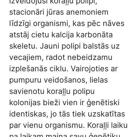
izveidojuši koraļļu polipi,
stacionāri jūras anemoniem
līdzīgi organismi, kas pēc nāves
atstāj cietu kalcija karbonāta
skeletu. Jauni polipi balstās uz
vecajiem, radot nebeidzamu
izplešanās ciklu. Vairojoties ar
pumpuru veidošanos, lielas
savienotu koraļļu polipu
kolonijas bieži vien ir ģenētiski
identiskas, jo tās tiek uzskatītas
par vienu organismu. Koraļļi laiku
pa laikam maina savu ģenētiku,