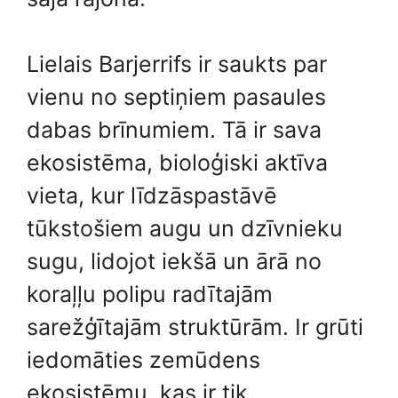
Lielais Barjerrifs ir saukts par
vienu no septiņiem pasaules
dabas brīnumiem. Tā ir sava
ekosistēma, bioloģiski aktīva
vieta, kur līdzāspastāvē
tūkstošiem augu un dzīvnieku
sugu, lidojot iekšā un ārā no
koraļļu polipu radītajām
sarežģītajām struktūrām. Ir grūti
iedomāties zemūdens
ekosistēmu, kas ir tik