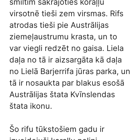
smiltīm sakrājoties koraļļu
virsotnē tieši zem virsmas. Rifs
atrodas tieši pie Austrālijas
ziemeļaustrumu krasta, un to
var viegli redzēt no gaisa. Liela
daļa no tā ir aizsargāta kā daļa
no Lielā Barjerrifa jūras parka, un
tā ir nosaukta par blakus esošā
Austrālijas štata Kvīnslendas
štata ikonu.
Šo rifu tūkstošiem gadu ir