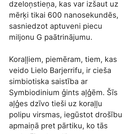
dzeloņstieņa, kas var izšaut uz
mērķi tikai 600 nanosekundēs,
sasniedzot aptuveni piecu
miljonu G paātrinājumu.
Koraļļiem, piemēram, tiem, kas
veido Lielo Barjerrifu, ir cieša
simbiotiska saistība ar
Symbiodinium ģints aļģēm. Šīs
aļģes dzīvo tieši uz koraļļu
polipu virsmas, iegūstot drošību
apmaiņā pret pārtiku, ko tās