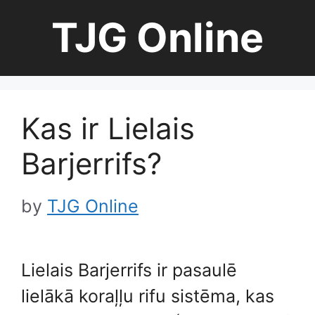
Skip
TJG Online
to
content
Kas ir Lielais
Barjerrifs?
by
TJG Online
Lielais Barjerrifs ir pasaulē
lielākā koraļļu rifu sistēma, kas