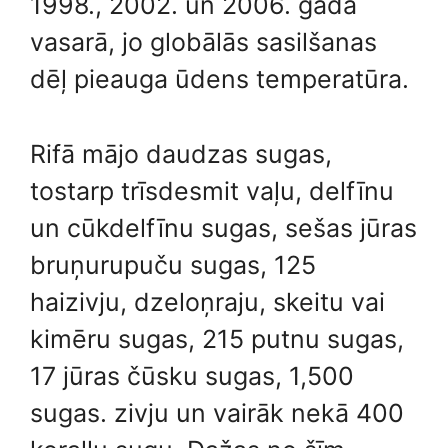
1998., 2002. un 2006. gada
vasarā, jo globālās sasilšanas
dēļ pieauga ūdens temperatūra.
Rifā mājo daudzas sugas,
tostarp trīsdesmit vaļu, delfīnu
un cūkdelfīnu sugas, sešas jūras
bruņurupuču sugas, 125
haizivju, dzeloņraju, skeitu vai
kimēru sugas, 215 putnu sugas,
17 jūras čūsku sugas, 1,500
sugas. zivju un vairāk nekā 400