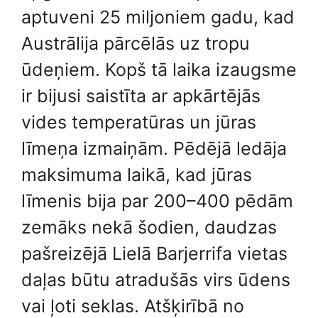
aptuveni 25 miljoniem gadu, kad
Austrālija pārcēlās uz tropu
ūdeņiem. Kopš tā laika izaugsme
ir bijusi saistīta ar apkārtējās
vides temperatūras un jūras
līmeņa izmaiņām. Pēdējā ledāja
maksimuma laikā, kad jūras
līmenis bija par 200–400 pēdām
zemāks nekā šodien, daudzas
pašreizējā Lielā Barjerrifa vietas
daļas būtu atradušās virs ūdens
vai ļoti seklas. Atšķirībā no