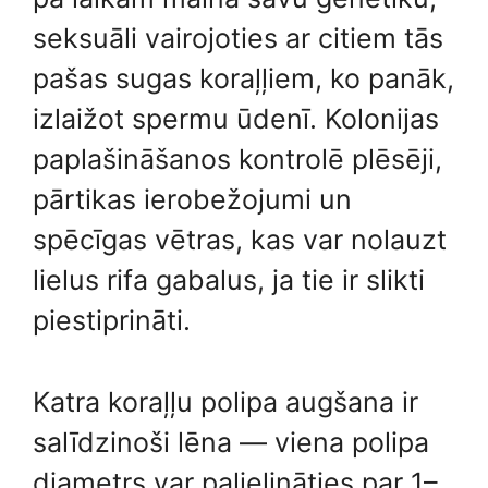
seksuāli vairojoties ar citiem tās
pašas sugas koraļļiem, ko panāk,
izlaižot spermu ūdenī. Kolonijas
paplašināšanos kontrolē plēsēji,
pārtikas ierobežojumi un
spēcīgas vētras, kas var nolauzt
lielus rifa gabalus, ja tie ir slikti
piestiprināti.
Katra koraļļu polipa augšana ir
salīdzinoši lēna — viena polipa
diametrs var palielināties par 1–