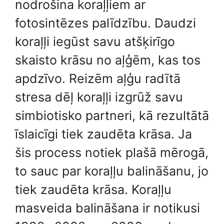
nodrošina koraļļiem ar
fotosintēzes palīdzību. Daudzi
koraļļi iegūst savu atšķirīgo
skaisto krāsu no aļģēm, kas tos
apdzīvo. Reizēm aļģu radītā
stresa dēļ koraļļi izgrūž savu
simbiotisko partneri, kā rezultātā
īslaicīgi tiek zaudēta krāsa. Ja
šis process notiek plašā mērogā,
to sauc par koraļļu balināšanu, jo
tiek zaudēta krāsa. Koraļļu
masveida balināšana ir notikusi