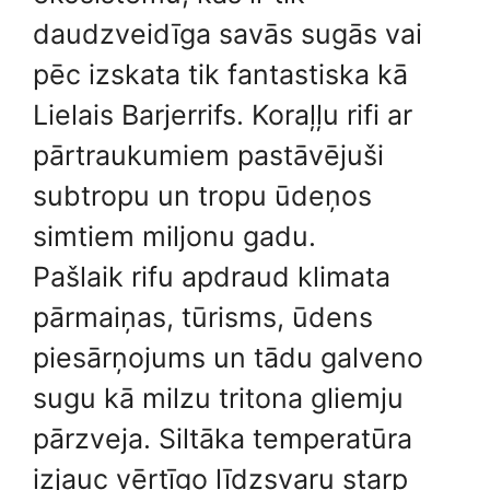
daudzveidīga savās sugās vai
pēc izskata tik fantastiska kā
Lielais Barjerrifs. Koraļļu rifi ar
pārtraukumiem pastāvējuši
subtropu un tropu ūdeņos
simtiem miljonu gadu.
Pašlaik rifu apdraud klimata
pārmaiņas, tūrisms, ūdens
piesārņojums un tādu galveno
sugu kā milzu tritona gliemju
pārzveja. Siltāka temperatūra
izjauc vērtīgo līdzsvaru starp