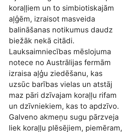
koraļļiem un to simbiotiskajām
aļģēm, izraisot masveida
balināšanas notikumus daudz
biežāk nekā citādi.
Lauksaimniecības mēslojuma
notece no Austrālijas fermām
izraisa aļģu ziedēšanu, kas
uzsūc barības vielas un atstāj
maz pāri dzīvajam koraļļu rifam
un dzīvniekiem, kas to apdzīvo.
Galveno akmeņu sugu pārzveja
liek koraļļu plēsējiem, piemēram,