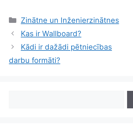
Categories
Zinātne un Inženierzinātnes
Kas ir Wallboard?
Kādi ir dažādi pētniecības
darbu formāti?
Search