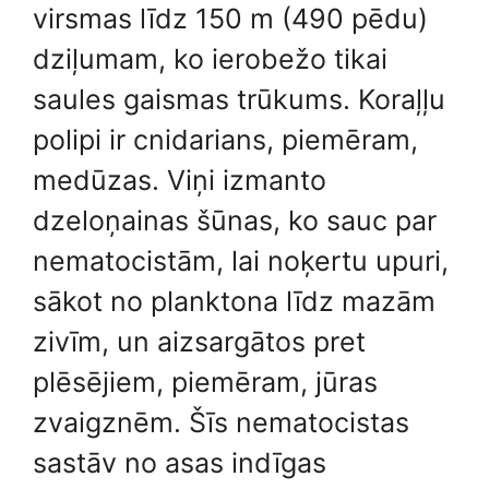
virsmas līdz 150 m (490 pēdu)
dziļumam, ko ierobežo tikai
saules gaismas trūkums. Koraļļu
polipi ir cnidarians, piemēram,
medūzas. Viņi izmanto
dzeloņainas šūnas, ko sauc par
nematocistām, lai noķertu upuri,
sākot no planktona līdz mazām
zivīm, un aizsargātos pret
plēsējiem, piemēram, jūras
zvaigznēm. Šīs nematocistas
sastāv no asas indīgas