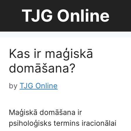
Skip
TJG Online
to
content
Kas ir maģiskā
domāšana?
by
TJG Online
Maģiskā domāšana ir
psiholoģisks termins iracionālai