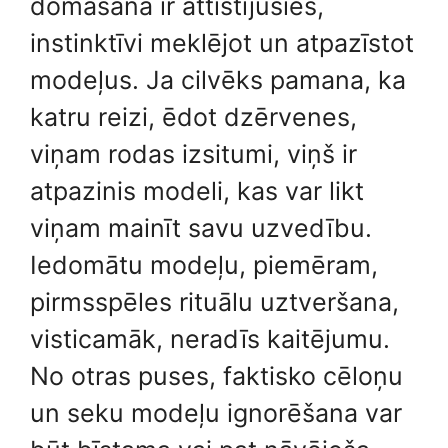
domāšana ir attīstījusies,
instinktīvi meklējot un atpazīstot
modeļus. Ja cilvēks pamana, ka
katru reizi, ēdot dzērvenes,
viņam rodas izsitumi, viņš ir
atpazinis modeli, kas var likt
viņam mainīt savu uzvedību.
Iedomātu modeļu, piemēram,
pirmsspēles rituālu uztveršana,
visticamāk, neradīs kaitējumu.
No otras puses, faktisko cēloņu
un seku modeļu ignorēšana var