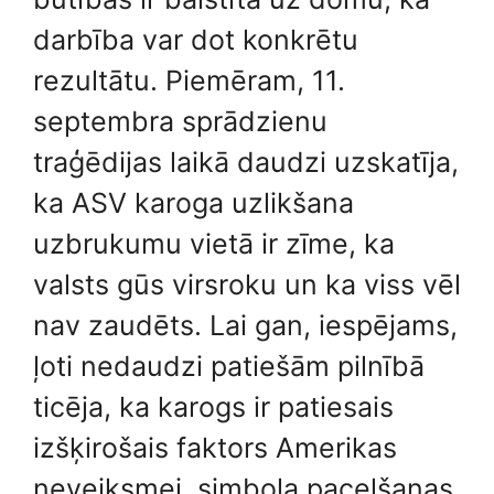
darbība var dot konkrētu
rezultātu. Piemēram, 11.
septembra sprādzienu
traģēdijas laikā daudzi uzskatīja,
ka ASV karoga uzlikšana
uzbrukumu vietā ir zīme, ka
valsts gūs virsroku un ka viss vēl
nav zaudēts. Lai gan, iespējams,
ļoti nedaudzi patiešām pilnībā
ticēja, ka karogs ir patiesais
izšķirošais faktors Amerikas
neveiksmei, simbola pacelšanas