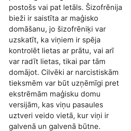
postošs vai pat letāls. Šizofrēnija
bieži ir saistīta ar maģisko
domāšanu, jo šizofrēniķi var
uzskatīt, ka viņiem ir spēja
kontrolēt lietas ar prātu, vai arī
var radīt lietas, tikai par tām
domājot. Cilvēki ar narcistiskām
tieksmēm var būt uzņēmīgi pret
ekstrēmām maģisku domu
versijām, kas viņu pasaules
uztveri veido vietā, kur viņi ir
galvenā un galvenā būtne.