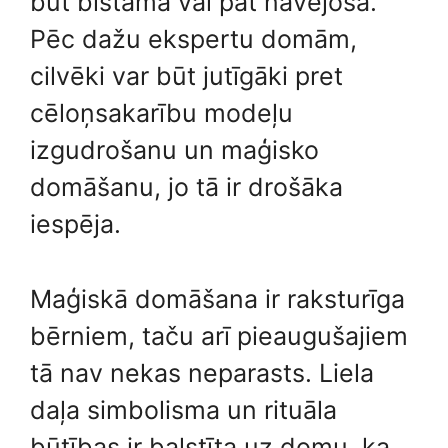
būt bīstama vai pat nāvējoša.
Pēc dažu ekspertu domām,
cilvēki var būt jutīgāki pret
cēloņsakarību modeļu
izgudrošanu un maģisko
domāšanu, jo tā ir drošāka
iespēja.
Maģiskā domāšana ir raksturīga
bērniem, taču arī pieaugušajiem
tā nav nekas neparasts. Liela
daļa simbolisma un rituāla
būtības ir balstīta uz domu, ka