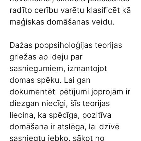
radīto cerību varētu klasificēt kā
maģiskas domāšanas veidu.
Dažas poppsiholoģijas teorijas
griežas ap ideju par
sasniegumiem, izmantojot
domas spēku. Lai gan
dokumentēti pētījumi joprojām ir
diezgan niecīgi, šīs teorijas
liecina, ka spēcīga, pozitīva
domāšana ir atslēga, lai dzīvē
sasniegtu jebko, sākot no