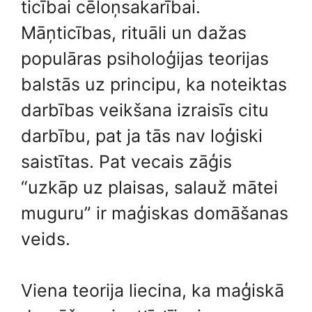
ticībai cēloņsakarībai.
Māņticības, rituāli un dažas
populāras psiholoģijas teorijas
balstās uz principu, ka noteiktas
darbības veikšana izraisīs citu
darbību, pat ja tās nav loģiski
saistītas. Pat vecais zāģis
“uzkāp uz plaisas, salauž mātei
muguru” ir maģiskas domāšanas
veids.
Viena teorija liecina, ka maģiskā